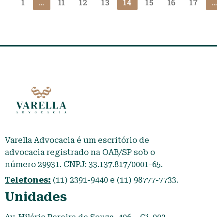
1
…
11
12
13
14
15
16
17
Varella Advocacia é um escritório de
advocacia registrado na OAB/SP sob o
número 29931. CNPJ: 33.137.817/0001-65.
Telefones:
(11) 2391-9440 e (11) 98777-7733.
Unidades