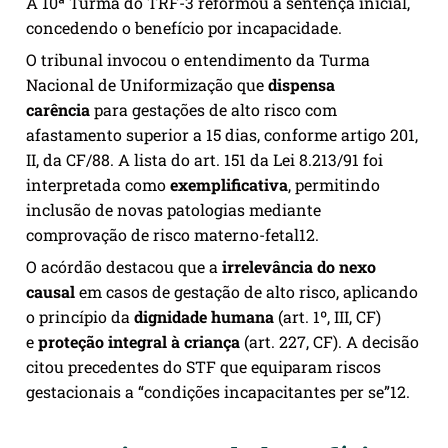
A 10ª Turma do TRF-3 reformou a sentença inicial,
concedendo o benefício por incapacidade.
O tribunal invocou o entendimento da Turma
Nacional de Uniformização que
dispensa
carência
para gestações de alto risco com
afastamento superior a 15 dias, conforme artigo 201,
II, da CF/88. A lista do art. 151 da Lei 8.213/91 foi
interpretada como
exemplificativa
, permitindo
inclusão de novas patologias mediante
comprovação de risco materno-fetal
1
2
.
O acórdão destacou que a
irrelevância do nexo
causal
em casos de gestação de alto risco, aplicando
o princípio da
dignidade humana
(art. 1º, III, CF)
e
proteção integral à criança
(art. 227, CF). A decisão
citou precedentes do STF que equiparam riscos
gestacionais a “condições incapacitantes per se”
1
2
.