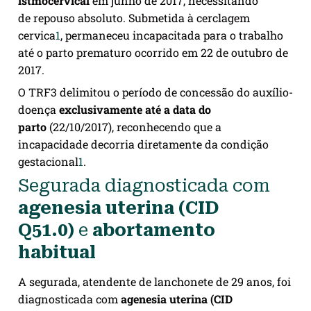
istmocervical
em junho de 2017, necessitando
de repouso absoluto. Submetida à cerclagem
cervica
1
, permaneceu incapacitada para o trabalho
até o parto prematuro ocorrido em 22 de outubro de
2017.
O TRF3 delimitou o período de concessão do auxílio-
doença
exclusivamente até a data do
parto
(22/10/2017), reconhecendo que a
incapacidade decorria diretamente da condição
gestacional
1
.
Segurada diagnosticada com
agenesia uterina (CID
Q51.0)
e
abortamento
habitual
A segurada, atendente de lanchonete de 29 anos, foi
diagnosticada com
agenesia uterina (CID