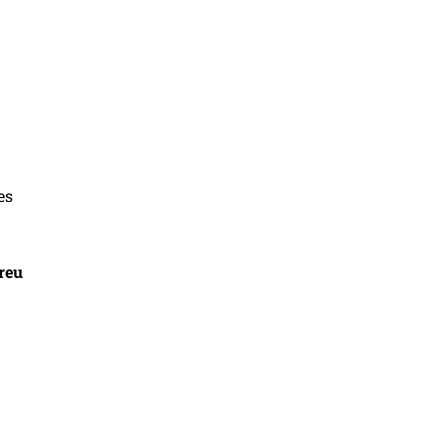
es
reu