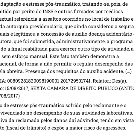
daptação e estresse pós-traumático, tratando-se, pois, de
itido por perito do INSS e outros firmados por médicos
extual referência a assaltos ocorridos no local de trabalho e
da autarquia previdenciária, que ainda considerou a segur
tuais e legitimou a concessão de auxílio doença acidentário
Autora, que foi submetida, administrativamente, a programa
do a final reabilitada para exercer outro tipo de atividade, a
e sem esforço manual. Este fato também demonstra a
cional, de forma a não permitir o regular desempenho das
a obreira. Presença dos requisitos do auxílio acidente. (…)
00809281820098190001 201729501741, Relator.: Des(a).
o: 15/08/2017, SEXTA CAMARA DE DIREITO PUBLICO (ANT
/08/2017)
o de estresse pós-traumático sofrido pelo reclamante e o
a) vivenciado no desempenho de suas atividades laborativas,
tiva da reclamada pelos danos daí advindos, tendo em vista
 (fiscal de trânsito) o expõe a maior risco de agressões.