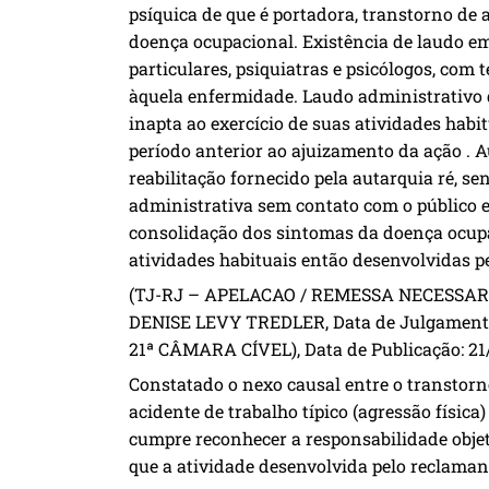
psíquica de que é portadora, transtorno de a
doença ocupacional. Existência de laudo em
particulares, psiquiatras e psicólogos, com t
àquela enfermidade. Laudo administrativo 
inapta ao exercício de suas atividades habi
período anterior ao ajuizamento da ação . 
reabilitação fornecido pela autarquia ré, sen
administrativa sem contato com o público 
consolidação dos sintomas da doença ocupa
atividades habituais então desenvolvidas pel
(TJ-RJ – APELACAO / REMESSA NECESSARIA: 
DENISE LEVY TREDLER, Data de Julgament
21ª CÂMARA CÍVEL), Data de Publicação: 21
Constatado o nexo causal entre o transtorn
acidente de trabalho típico (agressão físic
cumpre reconhecer a responsabilidade obje
que a atividade desenvolvida pelo reclamante