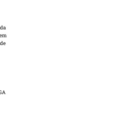
ada
 em
 de
IGA