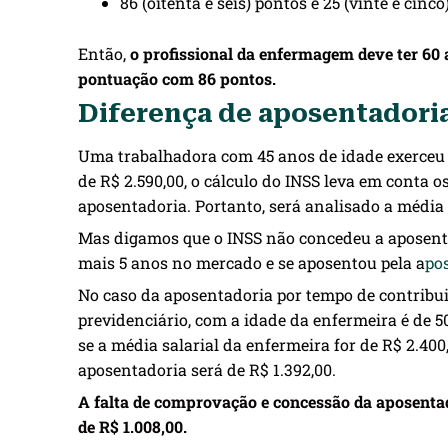
86 (oitenta e seis) pontos e 25 (vinte e cinc
Então,
o profissional da enfermagem deve ter 60 
pontuação com 86 pontos.
Diferença de aposentadori
Uma trabalhadora com 45 anos de idade exerceu a
de R$ 2.590,00, o cálculo do INSS leva em conta 
aposentadoria. Portanto, será analisado a média e
Mas digamos que o INSS não concedeu a aposentad
mais 5 anos no mercado e se aposentou pela a
po
No caso da aposentadoria por tempo de contribu
previdenciário, com a idade da enfermeira é de 50
se a média salarial da enfermeira for de R$ 2.400
aposentadoria será de R$ 1.392,00.
A falta de comprovação e concessão da aposentad
de R$ 1.008,00.