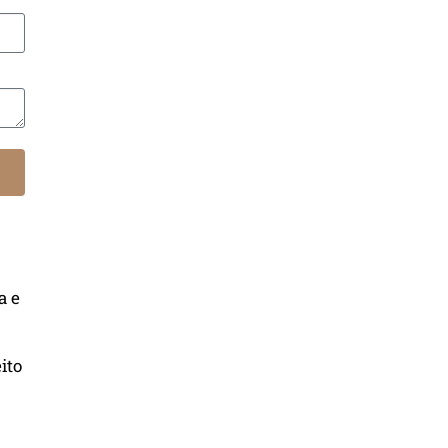
a e
ito