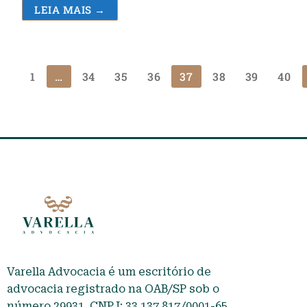
LEIA MAIS →
1
…
34
35
36
37
38
39
40
Varella Advocacia é um escritório de
advocacia registrado na OAB/SP sob o
número 29931. CNPJ: 33.137.817/0001-65.